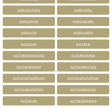
pokkuchcholla
pokkunikku
pokkuppota
pokkuvarattu
pokkuvita
pokkuvaikka
ponkalam
pochkkai
pochakkaivelippata
pochakkaivelai
pochanakasturi
pochanakku?ata
pochanachaukkiyam
pochanachchukiyan
pochanapatarttam
pochanappiriyan
pochanam
pochanampanna