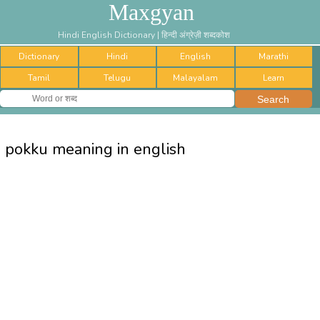
Maxgyan
Hindi English Dictionary | हिन्दी अंग्रेज़ी शब्दकोश
Dictionary
Hindi
English
Marathi
Tamil
Telugu
Malayalam
Learn
pokku meaning in english